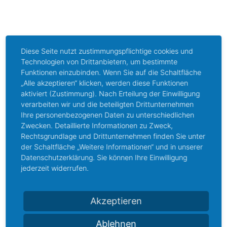
Hubstege/-wände und Klappwände als
Beckenteiler
Fahrwände
bewegliche Edelstahleinstiegstreppen
Diese Seite nutzt zustimmungspflichtige cookies und
Technologien von Drittanbietern, um bestimmte
Bubbler
Funktionen einzubinden. Wenn Sie auf die Schaltfläche
komplettes Zubehör wie z.B. Beckenhydraulik,
„Alle akzeptieren“ klicken, werden diese Funktionen
aktiviert (Zustimmung). Nach Erteilung der Einwilligung
Attraktionen, Sportgeräte
verarbeiten wir und die beteiligten Drittunternehmen
Ihre personenbezogenen Daten zu unterschiedlichen
Zwecken. Detaillierte Informationen zu Zweck,
Rechtsgrundlage und Drittunternehmen finden Sie unter
der Schaltfläche „Weitere Informationen“ und in unserer
Datenschutzerklärung. Sie können Ihre Einwilligung
jederzeit widerrufen.
Akzeptieren
Kontaktieren Sie uns
noch heute für eine
Ablehnen