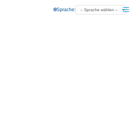
🌐
Sprache:
Maximale
Flexibilität:
Modulare
Hubböden
&
mobile
Trennwände