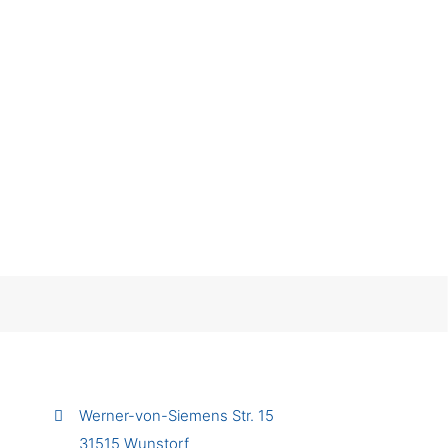
Umfasst die komplette Beckenausstattung zur
Steigerung der Funktionalität, Sicherheit und
des sportlichen Niveaus der Anlage.
Werner-von-Siemens Str. 15
31515 Wunstorf