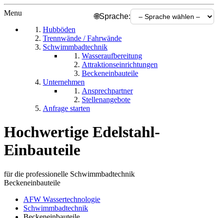
Menu
🌐
Sprache:
Hubböden
Trennwände / Fahrwände
Schwimmbadtechnik
Wasseraufbereitung
Attraktionseinrichtungen
Beckeneinbauteile
Unternehmen
Ansprechpartner
Stellenangebote
Anfrage starten
Hochwertige
Edelstahl-
Einbauteile
für
die
professionelle
Schwimmbadtechnik
Beckeneinbauteile
AFW Wassertechnologie
Schwimmbadtechnik
Beckeneinbauteile