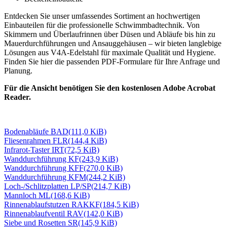
Entdecken Sie unser umfassendes Sortiment an hochwertigen
Einbauteilen für die professionelle Schwimmbadtechnik. Von
Skimmern und Überlaufrinnen über Düsen und Abläufe bis hin zu
Mauerdurchführungen und Ansauggehäusen – wir bieten langlebige
Lösungen aus V4A-Edelstahl für maximale Qualität und Hygiene.
Finden Sie hier die passenden PDF-Formulare für Ihre Anfrage und
Planung.
Für die Ansicht benötigen Sie den kostenlosen Adobe Acrobat
Reader.
Bodenabläufe BAD
(111,0 KiB)
Fliesenrahmen FLR
(144,4 KiB)
Infrarot-Taster IRT
(72,5 KiB)
Wanddurchführung KF
(243,9 KiB)
Wanddurchführung KFF
(270,0 KiB)
Wanddurchführung KFM
(244,2 KiB)
Loch-/Schlitzplatten LP/SP
(214,7 KiB)
Mannloch ML
(168,6 KiB)
Rinnenablaufstutzen RAKKF
(184,5 KiB)
Rinnenablaufventil RAV
(142,0 KiB)
Siebe und Rosetten SR
(145,9 KiB)