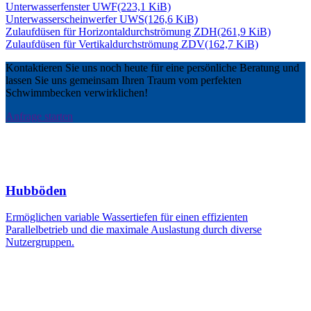
Unterwasserfenster UWF
(223,1 KiB)
Unterwasserscheinwerfer UWS
(126,6 KiB)
Zulaufdüsen für Horizontaldurchströmung ZDH
(261,9 KiB)
Zulaufdüsen für Vertikaldurchströmung ZDV
(162,7 KiB)
Kontaktieren Sie uns noch heute für eine persönliche Beratung und
lassen Sie uns gemeinsam Ihren Traum vom perfekten
Schwimmbecken verwirklichen!
Anfrage starten
Hubböden
Ermöglichen variable Wassertiefen für einen effizienten
Parallelbetrieb und die maximale Auslastung durch diverse
Nutzergruppen.